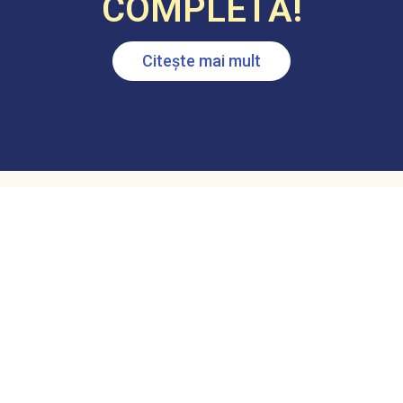
COMPLETĂ!
Citește mai mult
big-media.ro
Emol
Sip-sms
Realizare site-uri
Date Personale
Despre Noi
Contact