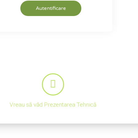
Autentificare
ți acces să vizionați acest video de prezentare tehnică!
Vreau să văd Prezentarea Tehnică